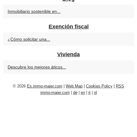
Inmobiliario sostenible en...
Exención fiscal
¿Cómo solicitar una...
Vivienda
Descubre los mejores áticos...
© 2026
Es.immo-maier.com
|
Web Map
|
Cookies Policy
|
RSS
immo-maier.com
|
de
|
en
|
it
|
nl