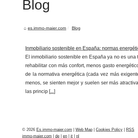
Blog
es.immo-maier.com
Blog
Inmobiliario sostenible en España: normas energéti
El inmobiliario sostenible en España ya no es una t
rehabilitar con más confort, menos gasto energétic
de la normativa energética (cada vez más exigente
menos, se sienten mejor y suelen ser más atractiva
las princip [
...
]
© 2026
Es.immo-maier.com
|
Web Map
|
Cookies Policy
|
RSS
immo-maier.com
|
de
|
en
|
it
|
nl